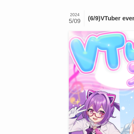
2024
(6/9)VTuber ev
5/09