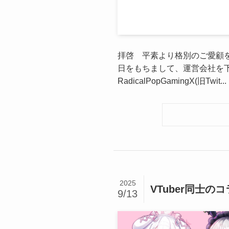
拝啓 平素より格別のご愛顧を賜
日をもちまして、運営会社を
RadicalPopGamingX(旧Twit...
2025
VTuber同士
9/13