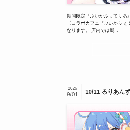
期間限定『ぶいかふぇてりあ』開
【コラボカフェ『ぶいかふぇて
なります。 店内では期...
2025
10/11 るり
9/01