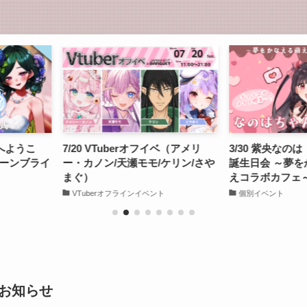
フイベ（アメリ
3/30 紫央なのは『なのはちゃんお
7/12 VTu
/ケリン/さや
誕生日会 ～夢をかなえる萌え萌
り）
えコラボカフェ～』開催のお知ら
VTuberオフ
せ
ント
個別イベント
お知らせ