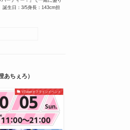
ちゃパーティー！』で一緒に盛り
んご。誕生日：3/5身長：143cm担
/花澄あちぇろ）
VTuberオフラインイベント