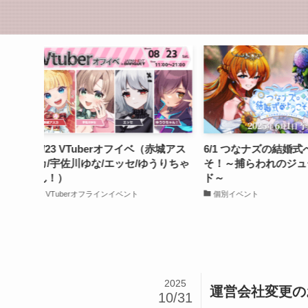
（赤城アス
6/1 つなナズの結婚式へようこ
7/20 VTuberオ
うりちゃ
そ！～捕らわれのジューンブライ
ー・カノン/天瀬モモ
ド～
まぐ）
個別イベント
VTuberオフラインイベ
2025
運営会社変更の
10/31