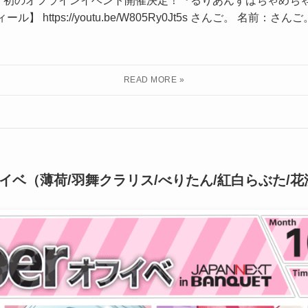
んず』初のオフラインイベント開催決定！『るりあんずはちゃめ
 https://youtu.be/W805Ry0Jt5s さんご。 名前：さ
erオフイベ（薄荷/羽舞クラリス/べりたん/紅白らぶた