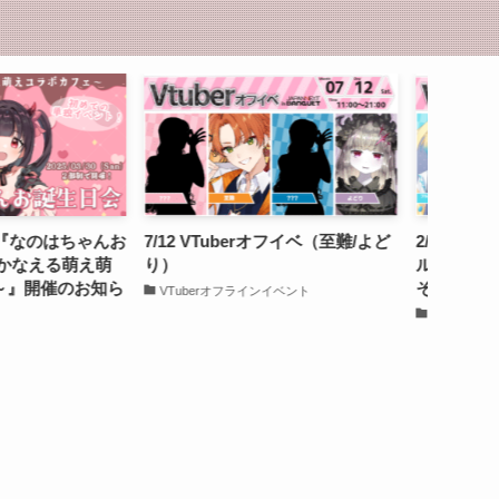
berオフイベ（至難/よど
2/8 VTuberオフイベ（プルミエー
8/25 
ル・エトワール/雹ノよわね/深月
り/小花
そると/Ryugitas/知悠エル)
ゆーり/
ラインイベント
VTuberオフラインイベント
VTub