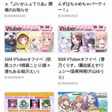
ェ『ぶいかふぇてりあ』開
んずはちゃめちゃパーティ
催のお知らせ
ー！』
2025年9月13日
2025年9月1日
10/4 VTuberオフイベ（吠
9/28 VTuberオフイベ（雪
黒コクバ/桜庭ことり/楽々
乃くりす。/麗志坂えす/リ
浦ちある/絵川えい）
ュシー/染夜時雨/片山ゆう
り）
2025年9月1日
2025年9月1日