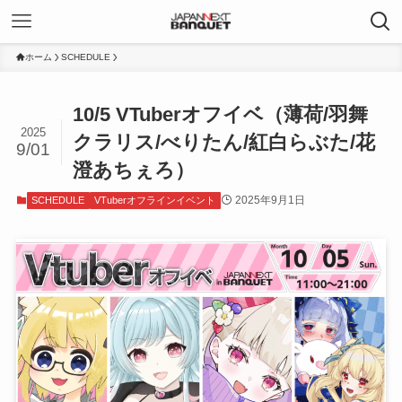
ホーム
SCHEDULE
10/5 VTuberオフイベ（薄荷/羽舞
2025
クラリス/べりたん/紅白らぶた/花
9/01
澄あちぇろ）
2025年9月1日
SCHEDULE
VTuberオフラインイベント