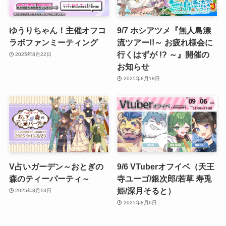
ゆうりちゃん！主催オフコ
9/7 ホシアツメ『無人島漂
ラボファンミーティング
流ツアー!!～ お疲れ様会に
行くはずが !? ～』開催の
2025年8月22日
お知らせ
2025年8月18日
V占いガーデン～おとぎの
9/6 VTuberオフイベ（天王
森のティーパーティ～
寺ユーゴ/銀次郎/若草 寿兎
姫/深月そると）
2025年8月13日
2025年8月6日