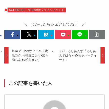
SCHEDULE
VTuberオフラインイベント
よかったらシェアしてね！
10/4 VTuberオフイベ（吠
10/11 るりあんず『るりあ
黒コクバ/桜庭ことり/楽々
んずはちゃめちゃパーティ
浦ちある/絵川えい）
ー！』
この記事を書いた人