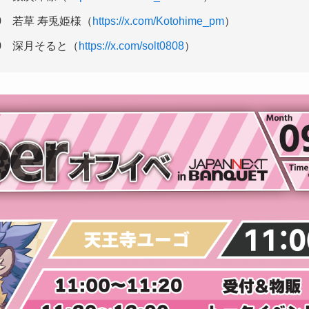
:30 若草 寿兎姫様（
https://x.com/Kotohime_pm
）
:00 深月そると（
https://x.com/solt0808
）