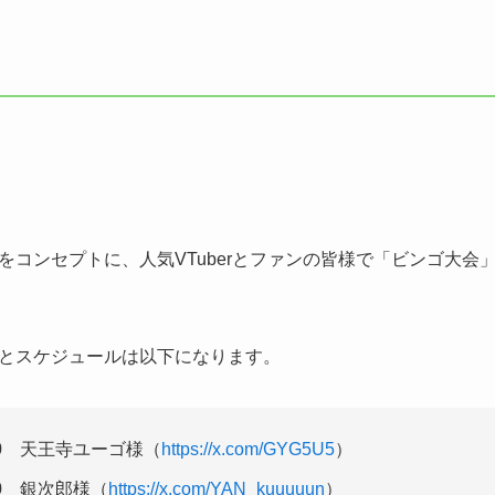
コンセプトに、人気VTuberとファンの皆様で「ビンゴ大会」
とスケジュールは以下になります。
:30 天王寺ユーゴ様（
https://x.com/GYG5U5
）
:00 銀次郎様（
https://x.com/YAN_kuuuuun
）