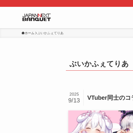
ホーム
ぶいかふぇてりあ
ぶいかふぇてりあ
2025
VTuber同士
9/13