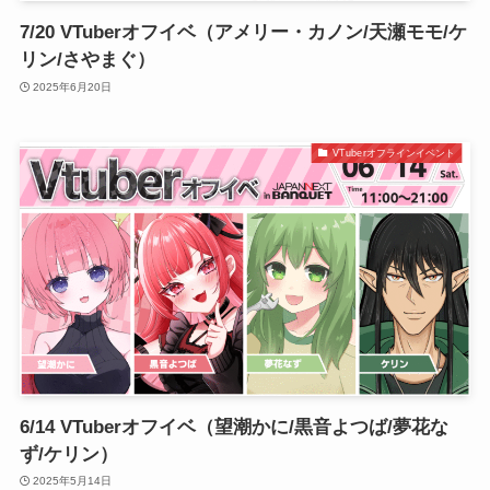
7/20 VTuberオフイベ（アメリー・カノン/天瀬モモ/ケ
リン/さやまぐ）
2025年6月20日
VTuberオフラインイベント
6/14 VTuberオフイベ（望潮かに/黒音よつば/夢花な
ず/ケリン）
2025年5月14日