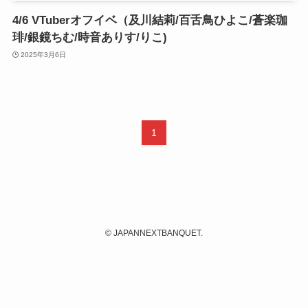
4/6 VTuberオフイベ（及川結莉/百舌鳥ひよこ/蒼楽珈
琲/銀鏡ちむ/時音ありす/りこ)
2025年3月6日
1
©
JAPANNEXTBANQUET.