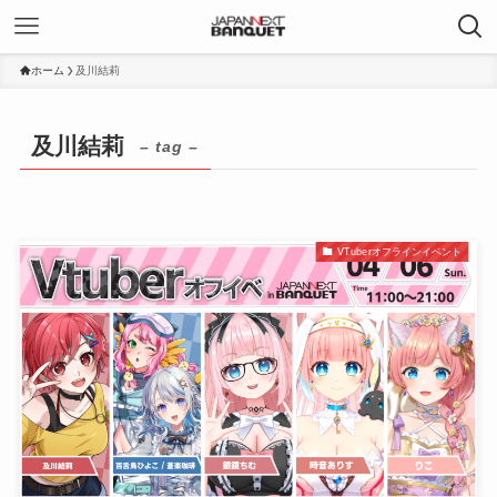
ホーム
及川結莉
及川結莉
– tag –
VTuberオフラインイベント