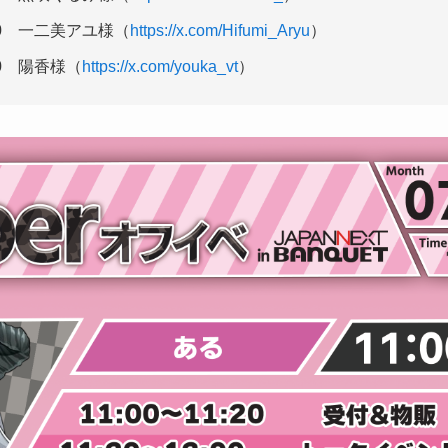
:30 一二美アユ様（
https://x.com/Hifumi_Aryu
）
:00 陽香様（
https://x.com/youka_vt
）