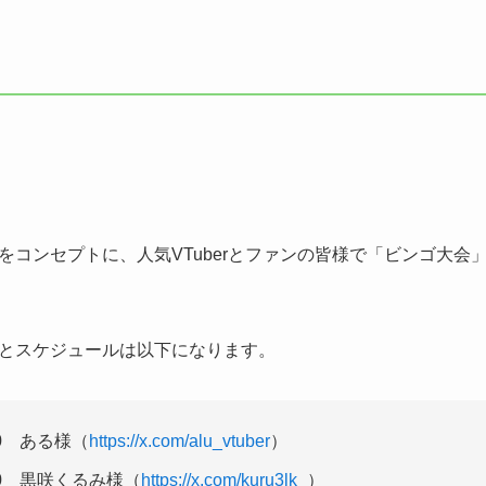
コンセプトに、人気VTuberとファンの皆様で「ビンゴ大会」
とスケジュールは以下になります。
:30 ある様（
https://x.com/alu_vtuber
）
:00 黒咲くるみ様（
https://x.com/kuru3lk_
）