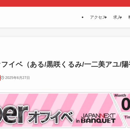
アクセス
求人
berオフイベ（ある/黒咲くるみ/一二美アユ/
2025年6月27日