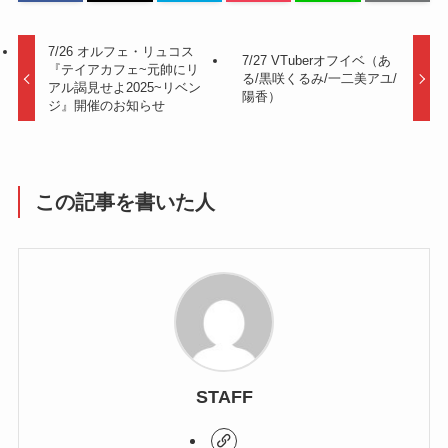
7/26 オルフェ・リュコス
7/27 VTuberオフイベ（あ
『テイアカフェ~元帥にリ
る/黒咲くるみ/一二美アユ/
アル謁見せよ2025~リベン
陽香）
ジ』開催のお知らせ
この記事を書いた人
STAFF