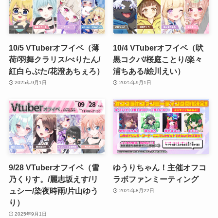
10/5 VTuberオフイベ（薄
10/4 VTuberオフイベ（吠
荷/羽舞クラリス/べりたん/
黒コクバ/桜庭ことり/楽々
紅白らぶた/花澄あちぇろ）
浦ちある/絵川えい）
2025年9月1日
2025年9月1日
9/28 VTuberオフイベ（雪
ゆうりちゃん！主催オフコ
乃くりす。/麗志坂えす/リ
ラボファンミーティング
ュシー/染夜時雨/片山ゆう
2025年8月22日
り）
2025年9月1日