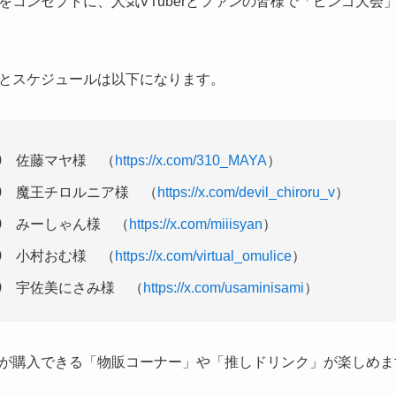
コンセプトに、人気VTuberとファンの皆様で「ビンゴ大会」
とスケジュールは以下になります。
:00 佐藤マヤ様 （
https://x.com/310_MAYA
）
5:00 魔王チロルニア様 （
https://x.com/devil_chiroru_v
）
:00 みーしゃん様 （
https://x.com/miiisyan
）
:00 小村おむ様 （
https://x.com/virtual_omulice
）
:00 宇佐美にさみ様 （
https://x.com/usaminisami
）
が購入できる「物販コーナー」や「推しドリンク」が楽しめま