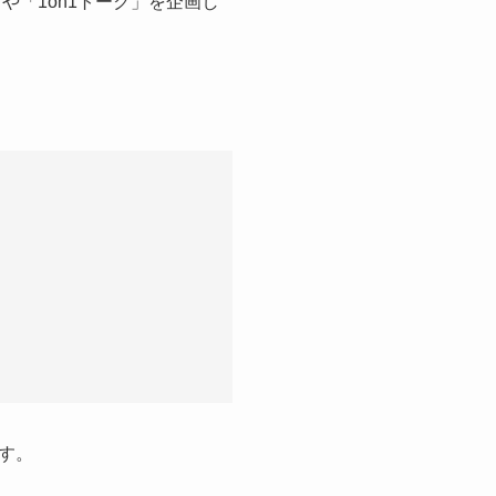
や「1on1トーク」を企画し
す。