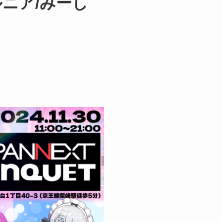
ロルニア/みーし